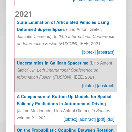
2021
State Estimation of Articulated Vehicles Using
Deformed Superellipses
(
Lino Antoni Giefer
,
Joachim Clemens
),
In
24th International Conference
on Information Fusion (FUSION)
,
IEEE
,
2021
.
[bibtex]
[abstract]
Uncertainties in Galilean Spacetime
(
Lino Antoni
Giefer
),
In
24th International Conference on
Information Fusion (FUSION)
,
IEEE
,
2021
.
[bibtex]
[abstract]
A Comparison of Bottom-Up Models for Spatial
Saliency Predictions in Autonomous Driving
(
Jaime Maldonado
,
Lino Antoni Giefer
),
In
Sensors
,
volume 21,
2021
.
[bibtex]
[abstract]
[pdf]
[doi]
On the Probabilistic Coupling Between Rotation