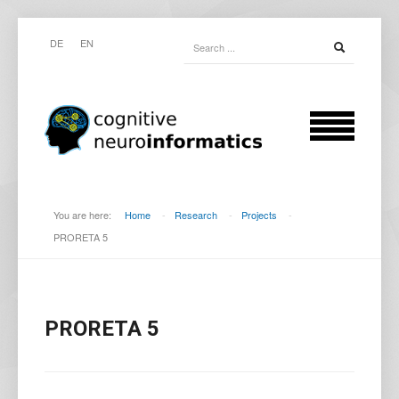
DE
EN
You are here:
Home
-
Research
-
Projects
-
PRORETA 5
PRORETA 5