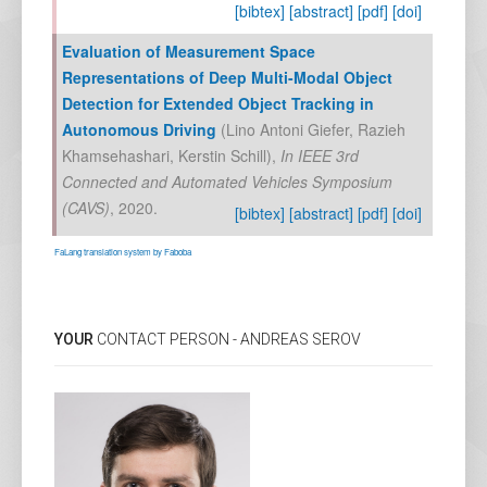
[bibtex]
[abstract]
[pdf]
[doi]
Evaluation of Measurement Space
Representations of Deep Multi-Modal Object
Detection for Extended Object Tracking in
Autonomous Driving
(
Lino Antoni Giefer
,
Razieh
Khamsehashari
,
Kerstin Schill
),
In
IEEE 3rd
Connected and Automated Vehicles Symposium
(CAVS)
,
2020
.
[bibtex]
[abstract]
[pdf]
[doi]
FaLang translation system by Faboba
YOUR
CONTACT PERSON - ANDREAS SEROV