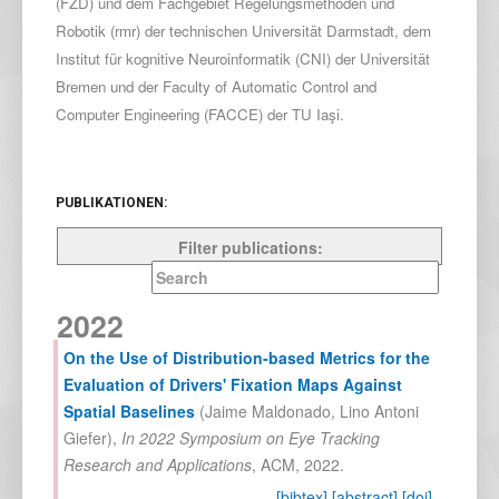
(FZD) und dem Fachgebiet Regelungsmethoden und
Robotik (rmr) der technischen Universität Darmstadt, dem
Institut für kognitive Neuroinformatik (CNI) der Universität
Bremen und der Faculty of Automatic Control and
Computer Engineering (FACCE) der TU Iaşi.
PUBLIKATIONEN:
Filter publications:
2022
On the Use of Distribution-based Metrics for the
Evaluation of Drivers' Fixation Maps Against
Spatial Baselines
(
Jaime Maldonado
,
Lino Antoni
Giefer
),
In
2022 Symposium on Eye Tracking
Research and Applications
,
ACM
,
2022
.
[bibtex]
[abstract]
[doi]