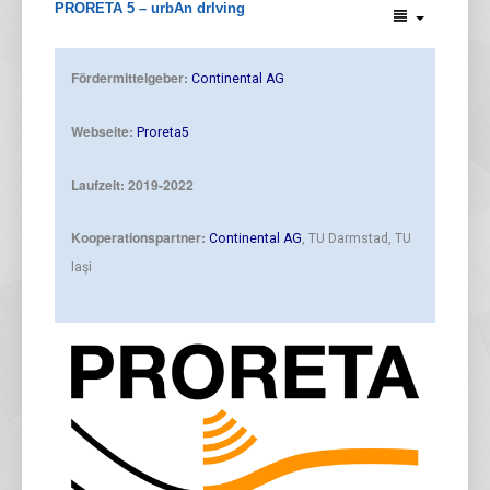
PRORETA 5 – urbAn drIving
Fördermittelgeber:
Continental AG
Webseite:
Proreta5
Laufzeit: 2019-2022
Kooperationspartner:
Continental AG
, TU Darmstad, TU
Iaşi