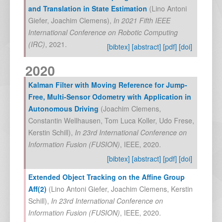
and Translation in State Estimation
(
Lino Antoni
Giefer
,
Joachim Clemens
),
In
2021 Fifth IEEE
International Conference on Robotic Computing
(IRC)
,
2021
.
[bibtex]
[abstract]
[pdf]
[doi]
2020
Kalman Filter with Moving Reference for Jump-
Free, Multi-Sensor Odometry with Application in
Autonomous Driving
(
Joachim Clemens
,
Constantin Wellhausen
,
Tom Luca Koller
,
Udo Frese
,
Kerstin Schill
),
In
23rd International Conference on
Information Fusion (FUSION)
,
IEEE
,
2020
.
[bibtex]
[abstract]
[pdf]
[doi]
Extended Object Tracking on the Affine Group
Aff(2)
(
Lino Antoni Giefer
,
Joachim Clemens
,
Kerstin
Schill
),
In
23rd International Conference on
Information Fusion (FUSION)
,
IEEE
,
2020
.