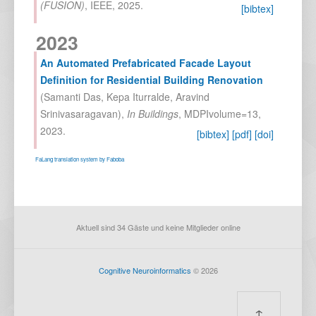
(FUSION)
,
IEEE
,
2025
.
[bibtex]
2023
An Automated Prefabricated Facade Layout
Definition for Residential Building Renovation
(
Samanti Das
,
Kepa Iturralde
,
Aravind
Srinivasaragavan
),
In
Buildings
,
MDPIvolume=13
,
2023
.
[bibtex]
[pdf]
[doi]
FaLang translation system by Faboba
Aktuell sind 34 Gäste und keine Mitglieder online
Cognitive Neuroinformatics
© 2026
↑