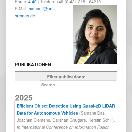
Raum:
4.49
| Telefon:
+49 (0)421 218
- 64210
E-Mail:
samanti@uni-
bremen.de
PUBLIKATIONEN:
Filter publications:
2025
Efficient Object Detection Using Quasi-2D LiDAR
Data for Autonomous Vehicles
(
Samanti Das
,
Joachim Clemens
,
Darshan Ghugare
,
Kerstin Schill
),
In
International Conference on Information Fusion