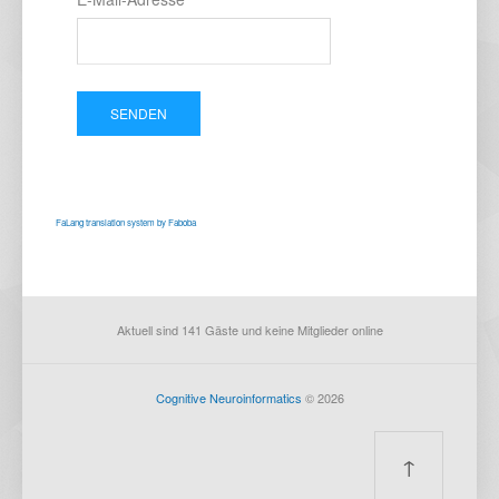
SENDEN
FaLang translation system by Faboba
Aktuell sind 141 Gäste und keine Mitglieder online
Cognitive Neuroinformatics
© 2026
↑