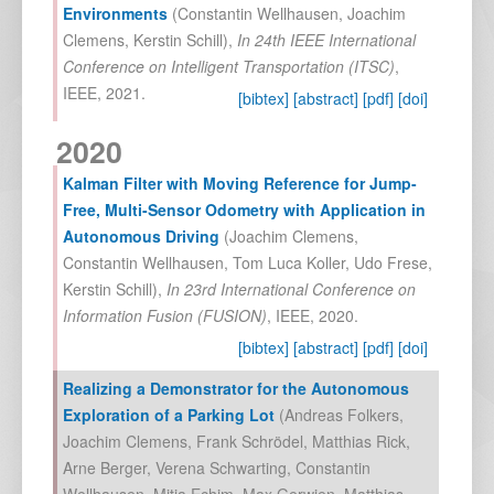
Environments
(
Constantin Wellhausen
,
Joachim
Clemens
,
Kerstin Schill
),
In
24th IEEE International
Conference on Intelligent Transportation (ITSC)
,
IEEE
,
2021
.
[bibtex]
[abstract]
[pdf]
[doi]
2020
Kalman Filter with Moving Reference for Jump-
Free, Multi-Sensor Odometry with Application in
Autonomous Driving
(
Joachim Clemens
,
Constantin Wellhausen
,
Tom Luca Koller
,
Udo Frese
,
Kerstin Schill
),
In
23rd International Conference on
Information Fusion (FUSION)
,
IEEE
,
2020
.
[bibtex]
[abstract]
[pdf]
[doi]
Realizing a Demonstrator for the Autonomous
Exploration of a Parking Lot
(
Andreas Folkers
,
Joachim Clemens
,
Frank Schrödel
,
Matthias Rick
,
Arne Berger
,
Verena Schwarting
,
Constantin
Wellhausen
,
Mitja Echim
,
Max Gerwien
,
Matthias