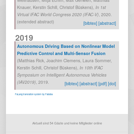
Knauer
,
Kerstin Schill
,
Christof Büskens
),
In
1st
Virtual IFAC World Congress 2020 (IFAC-V)
,
2020
.
(extended abstract)
[bibtex]
[abstract]
2019
Autonomous Driving Based on Nonlinear Model
Predictive Control and Multi-Sensor Fusion
(
Matthias Rick
,
Joachim Clemens
,
Laura Sommer
,
Kerstin Schill
,
Christof Büskens
),
In
10th IFAC
Symposium on Intelligent Autonomous Vehicles
(IAV2019)
,
2019
.
[bibtex]
[abstract]
[pdf]
[doi]
FaLang translation system by Faboba
Aktuell sind 54 Gäste und keine Mitglieder online