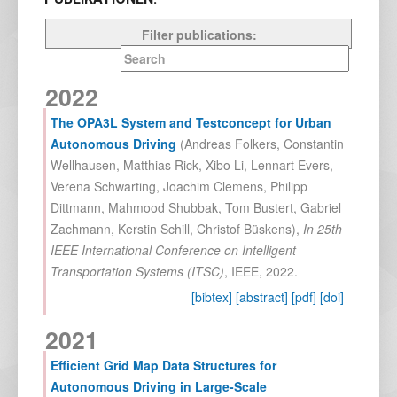
Filter publications:
2022
The OPA3L System and Testconcept for Urban
Autonomous Driving
(
Andreas Folkers
,
Constantin
Wellhausen
,
Matthias Rick
,
Xibo Li
,
Lennart Evers
,
Verena Schwarting
,
Joachim Clemens
,
Philipp
Dittmann
,
Mahmood Shubbak
,
Tom Bustert
,
Gabriel
Zachmann
,
Kerstin Schill
,
Christof Büskens
),
In
25th
IEEE International Conference on Intelligent
Transportation Systems (ITSC)
,
IEEE
,
2022
.
[bibtex]
[abstract]
[pdf]
[doi]
2021
Efficient Grid Map Data Structures for
Autonomous Driving in Large-Scale