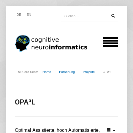
DE
EN
Aktuelle Seite:
Home
-
Forschung
-
Projekte
-
OPA³L
OPA³L
Optimal Assistierte, hoch Automatisierte, 