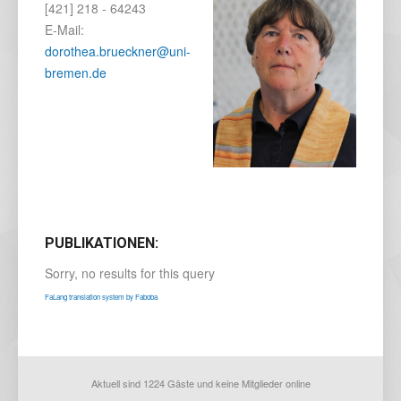
[421] 218 - 64243
E-Mail:
dorothea.brueckner@uni-
bremen.de
PUBLIKATIONEN:
Sorry, no results for this query
FaLang translation system by Faboba
Aktuell sind 1224 Gäste und keine Mitglieder online