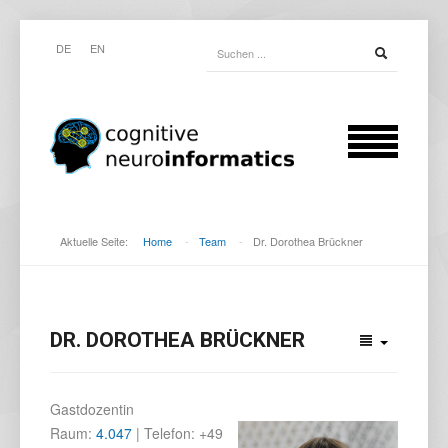
DE
EN
Aktuelle Seite:
Home
-
Team
-
Dr. Dorothea Brückner
DR. DOROTHEA BRÜCKNER
Gastdozentin
Raum:
4.047
| Telefon: +49