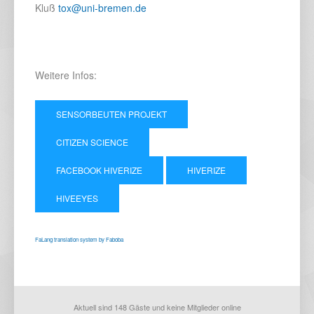
Kluß
tox@uni-bremen.de
Weitere Infos:
SENSORBEUTEN PROJEKT
CITIZEN SCIENCE
FACEBOOK HIVERIZE
HIVERIZE
HIVEEYES
FaLang translation system by Faboba
Aktuell sind 148 Gäste und keine Mitglieder online