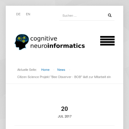
DE
EN
Aktuelle Seite:
Home
-
News
-
Citizen Science Projekt "Bee Observer - BOB" lädt zur Mitarbeit ein
20
JUL 2017