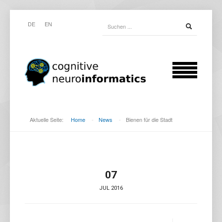
DE
EN
Aktuelle Seite:
Home
-
News
-
Bienen für die Stadt
07
JUL 2016